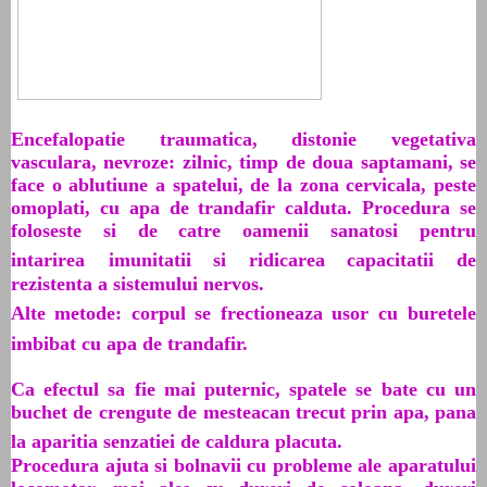
Encefalopatie traumatica, distonie vegetativa
vasculara, nevroze: zilnic, timp de doua saptamani, se
face o ablutiune a spatelui, de la zona cervicala, peste
omoplati, cu apa de trandafir calduta. Procedura se
foloseste si de catre oamenii sanatosi pentru
intarirea
imunitatii si ridicarea capacitatii de
rezistenta a sistemului nervos.
Alte metode: corpul se frectioneaza usor cu
buretele
imbibat cu apa de trandafir.
Ca efectul sa fie mai puternic, spatele se bate cu un
buchet de crengute de mesteacan trecut prin apa, pana
la aparitia senzatiei de caldura placuta.
Procedura ajuta si bolnavii cu probleme ale aparatului