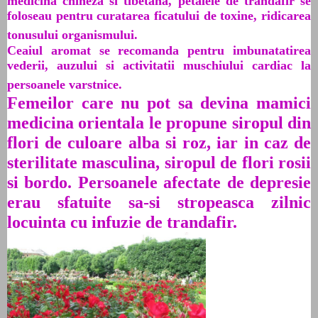
medicina chineza si tibetana, petalele de trandafir se
foloseau pentru curatarea ficatului de toxine, ridicarea
tonusului organismului.
Ceaiul aromat se recomanda pentru imbunatatirea
vederii, auzului si activitatii muschiului cardiac la
persoanele varstnice.
Femeilor care nu pot sa devina mamici
medicina orientala le propune siropul din
flori de culoare alba si roz, iar in caz de
sterilitate masculina, siropul de flori rosii
si bordo. Persoanele afectate de depresie
erau sfatuite sa-si stropeasca zilnic
locuinta cu infuzie de trandafir.