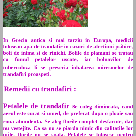
In Grecia antica si mai tarziu in Europa, medicii
foloseau apa de trandafir in cazuri de afectiuni psihice,
boli de inima si de rinichi. Bolile de plamani se tratau
cu fumul petalelor uscate, iar bolnavilor de
tuberculoza li se
prescria inhalarea miresmelor de
trandafiri proaspeti.
Remedii cu trandafiri :
Petalele de trandafir s
e culeg dimineata, cand
aerul este curat si umed, de preferat dupa o ploaie sau
roua
abundenta. Se aleg florile complet desfacute, dar
nu vestejite. Ca sa nu se piarda nimic din calitatile lor
utile, florile nu se spala. Petalele se folosesc pentru