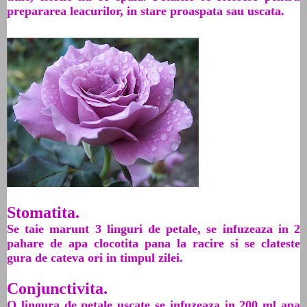
prepararea leacurilor, in stare proaspata sau uscata.
Stomatita.
Se taie marunt 3 linguri de petale, se infuzeaza in 2
pahare de apa clocotita pana la racire si se clateste
gura de cateva ori in timpul zilei.
Conjunctivita.
O lingura de petale uscate se infuzeaza in 200 ml apa