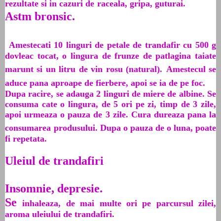
rezultate si in cazuri de
raceala, gripa, guturai.
Astm bronsic.
Amestecati 10 linguri de petale de trandafir cu 500 g
dovleac tocat, o lingura de frunze de patlagina taiate
marunt si un litru de vin rosu (natural).
Amestecul se
aduce pana aproape de fierbere, apoi se ia de pe foc.
Dupa racire, se adauga 2 linguri de miere de albine. Se
consuma cate o lingura, de 5 ori pe zi, timp de 3 zile,
apoi urmeaza o pauza de 3 zile. Cura dureaza pana la
consumarea
produsului. Dupa o pauza de o luna, poate
fi repetata.
Uleiul de trandafiri
Insomnie, depresie.
Se
inhaleaza, de mai multe ori pe parcursul zilei,
aroma uleiului de trandafiri.