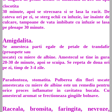
clocotita
30 minute, apoi se strecoara si se lasa la racit. De
cateva ori pe zi, se sterg ochii cu infuzie, iar inainte de
culcare, tampoane de vata imbibate cu infuzie se lasa
pe pleoape 30 minute.
Amigdalita.
Se amesteca parti egale de petale de trandafir
(proaspete sau
uscate) cu miere de albine. Amestecul se tine in gura
20-30 de minute, apoi se scuipa. Se repeta de doua ori
pe zi, timp de 3-4 zile.
Paradontoza, stomatita. Pulberea din flori uscate
amestecata cu miere de albine este un remediu pentru
orice proces inflamator in cavitatea bucala. Cu
amestecul aromat se frectioneaza gingiile bolnave.
Raceala, bronsita, faringita, nevroze,