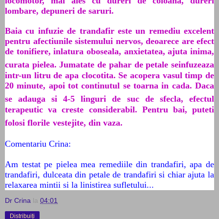
locomotor, mai ales cu dureri de coloana, dureri
lombare, depuneri de saruri.
Baia cu infuzie de trandafir este un remediu excelent
pentru afectiunile sistemului nervos, deoarece are efect
de tonifiere, inlatura oboseala, anxietatea, ajuta inima,
curata pielea. Jumatate de pahar de petale se
infuzeaza
intr-un litru de apa clocotita. Se acopera vasul timp de
20 minute, apoi tot continutul se toarna in cada. Daca
se adauga si 4-5 linguri
de
suc de sfecla, efectul
terapeutic va creste considerabil. Pentru bai, puteti
folosi florile
vestejite, din vaza.
Comentariu Crina:
Am testat pe pielea mea remediile din trandafiri, apa de
trandafiri, dulceata din petale de trandafiri si chiar ajuta la
relaxarea mintii si la linistirea sufletului...
Dr Crina
la
04:01
Distribuiți