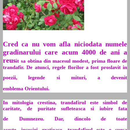
Cred ca nu vom afla niciodata numele
gradinarului care acum 4000 de ani a
reus
it
sa obtina din macesul modest, prima floare de
trandafir. De atunci, regele florilor a fost proslavit in
poezii, legende
si mituri, a devenit
emblema Orientului.
In mitologia crestina, trandafirul este simbol de
caritate, de puritate sufleteasca si iubire fata
de
Dumnezeu. Dar, dincolo de toate
aceste
insusiri
gratioase, trandafirul este o sursa