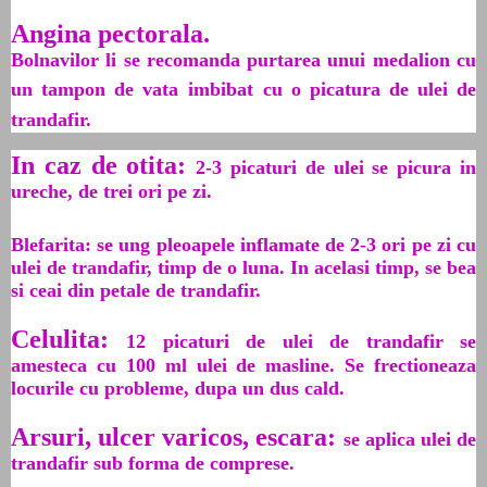
Angina pectorala.
Bolnavilor li se recomanda purtarea unui medalion cu
un tampon de vata
imbibat cu o picatura de ulei de
trandafir.
In caz de otita:
2-3 picaturi de ulei se picura in
ureche, de trei ori pe zi.
Blefarita: se ung pleoapele inflamate de 2-3 ori pe zi cu
ulei de trandafir, timp de o luna. In acelasi timp, se bea
si ceai din petale de trandafir.
Celulita:
12 picaturi de ulei de trandafir se
amesteca cu 100 ml ulei de masline. Se frectioneaza
locurile cu probleme, dupa un dus cald.
Arsuri, ulcer varicos, escara:
se aplica ulei de
trandafir sub forma de comprese.