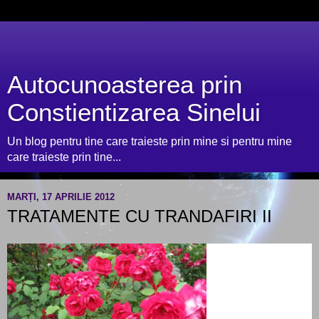
Autocunoasterea prin
Constientizarea Sinelui
Un blog pentru tine care traieste prin mine si pentru mine
care traieste prin tine...
MARȚI, 17 APRILIE 2012
TRATAMENTE CU TRANDAFIRI II